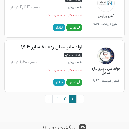
واحد : شاخه
2,330,000
تومان
10 ماه پیش
آهن پرایس
قیمت ممکن است به‌روز نباشد
امتیاز فروشنده:
71%
گفتگو
تماس
لوله مانیسمان رده 80 سایز 1/1.4
واحد : کیلوگرم
1,600,000
تومان
10 ماه پیش
فولاد سل . پترو سازه
قیمت ممکن است به‌روز نباشد
ساحل
امتیاز فروشنده:
63%
گفتگو
تماس
›
3
2
1
‹
برگشت به بالا