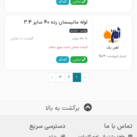
گفتگو
تماس
لوله مانیسمان رده 40 سایز 3.4
واحد : شاخه
قیمت با تماس
10 ماه پیش
آهن یک
قیمت ممکن است به‌روز نباشد
امتیاز فروشنده:
79%
گفتگو
تماس
›
3
2
1
‹
برگشت به بالا
تماس با ما
دسترسی سریع
واحد پشتیبانی امور کاربران:
خانه