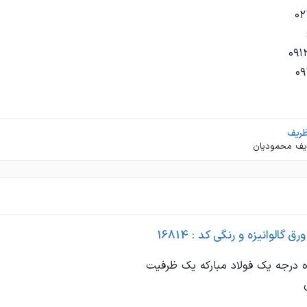
ظریف
يف محموديان
 گالوانیزه و رنگی کد : 16814