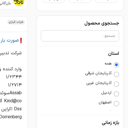
بازرگان
جستجوی محصول
فلزات آلیاژی
صورت بار فلز
استان
همه
آذربايجان شرقي
آذربايجان غربي
اردبيل
اصفهان
البرز
ايلام
بازه زمانی