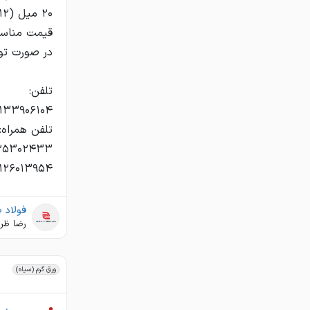
کرمانشاه
كردستان
كرمان
كهگيلويه وبويراحمد
گلستان
گيلان
لرستان
١٢٦٠١٣٩٥٤
مازندران
مرکزي
فولاد 
هرمزگان
رضا ظر
همدان
يزد
ورق گرم (سیاه)