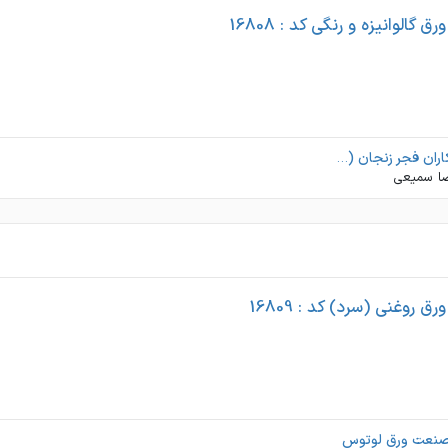
 گالوانیزه و رنگی کد : 16808
فولاد کاران فجر زنجان (فولاد اشراق )
ا سمیعی
ق روغنی (سرد) کد : 16809
صنعت ورق لوتوس