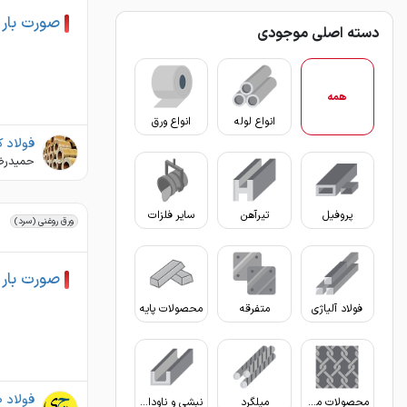
صورت بار ورق
دسته اصلی موجودی
همه
انواع لوله
انواع ورق
حمیدرض
پروفیل
تیرآهن
سایر فلزات
ورق روغنی (سرد)
صورت بار ور
فولاد آلیاژی
متفرقه
محصولات پایه
فولاد 
محصولات مفتولی
میلگرد
نبشی و ناودانی