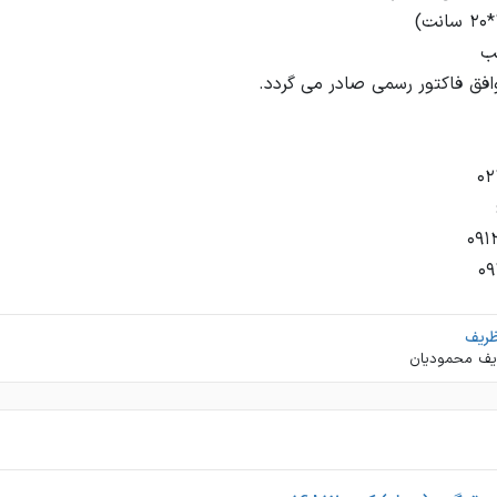
٠٩
ظریف
يف محموديان