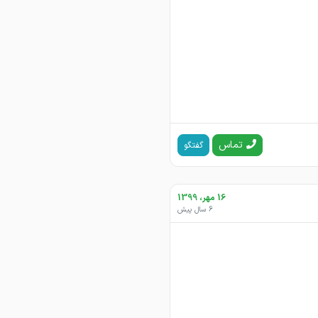
تماس
گفتگو
16 مهر، 1399
6 سال پیش