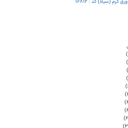
ق گرم (سیاه) کد : 16812