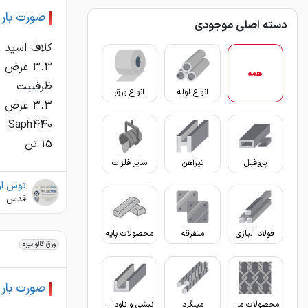
صورت بار ور
دسته اصلی موجودی
همه
انواع لوله
انواع ورق
15 تن
پروفیل
تیرآهن
سایر فلزات
توس ار
قدس
فولاد آلیاژی
متفرقه
محصولات پایه
ورق گالوانیزه
صورت بار ورق
محصولات مفتولی
میلگرد
نبشی و ناودانی