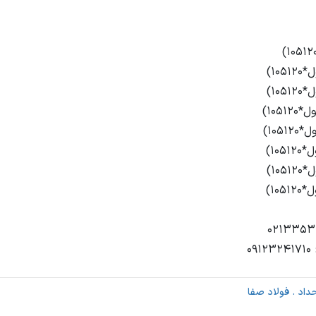
٠
داد . فولاد صفا