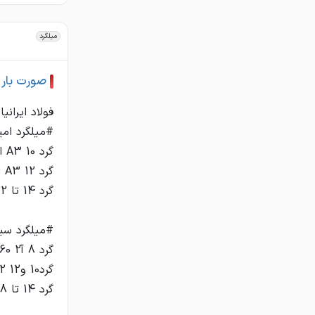
کرمانشاه
كردستان
میلگرد
كرمان
كهگيلويه وبويراحمد
صورت بار میل
گلستان
گيلان
لرستان
مازندران
مرکزي
هرمزگان
همدان
يزد