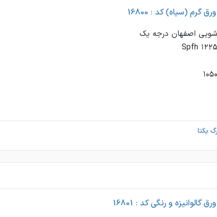
ق گرم (سیاه) کد : 16800
گ یکتا
 گالوانیزه و رنگی کد : 16801