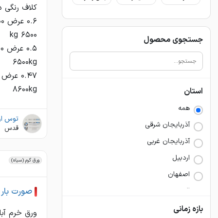
جستجوی محصول
۸۶۰۰kg
استان
همه
توس ار
آذربايجان شرقي
قدس
آذربايجان غربي
اردبيل
ورق گرم (سیاه)
اصفهان
صورت بار ور
البرز
ايلام
بازه زمانی