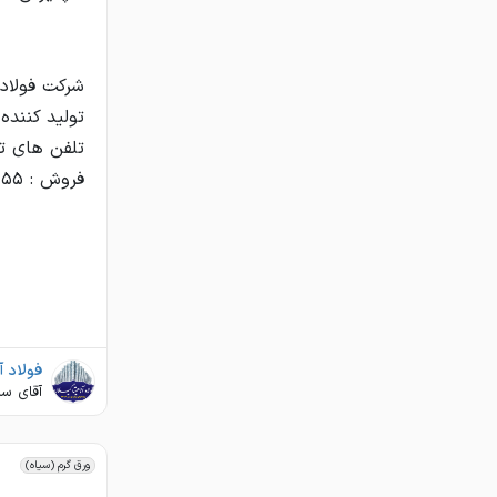
فولاد آ
آقای سل
ورق گرم (سیاه)