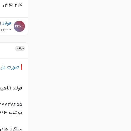
02142214
فولاد ا
حسین 
میلگرد
صورت بار میل