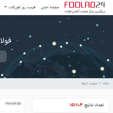
صفحه اصلی
قیمت روز آهن‌آلات
فولاد 24 ؛ بزرگترین مرکز تج
خانه
صورت بارها
ورق گرم (سیاه)
تعداد نتایج:
151704