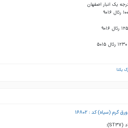
گ یکتا
ق گرم (سیاه) کد : 16802