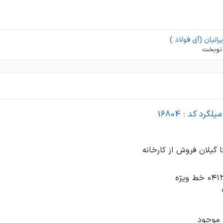
یرانیان (آی فولاد )
نوبخت
گرد کد : 16804