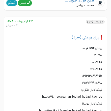
آذین فولاد جاوید پارس
گفتگو
تماس
محمد بهرامی
23 اردیبهشت، 1405
ورق روغنی (سرد)
3 ماه پیش
ورق روغنی (سرد)
https://rubika.ir/sepahn_foolad_hadad_kachoo