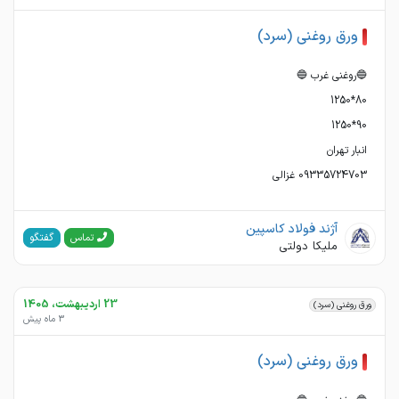
ورق روغنی (سرد)
09335724703 غزالی
آژند فولاد کاسپین
گفتگو
تماس
ملیکا دولتی
23 اردیبهشت، 1405
ورق روغنی (سرد)
3 ماه پیش
ورق روغنی (سرد)