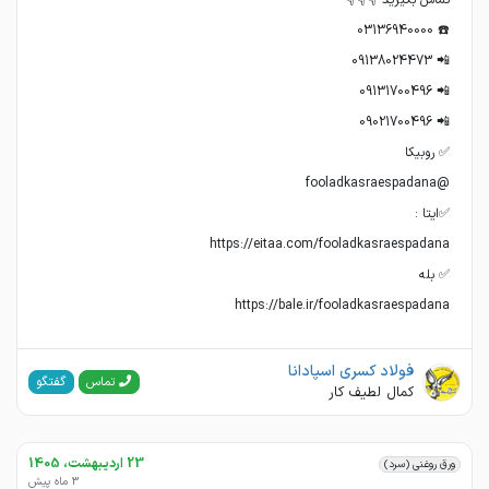
https://bale.ir/fooladkasraespadana
فولاد کسری اسپادانا
گفتگو
تماس
کمال لطیف کار
23 اردیبهشت، 1405
ورق روغنی (سرد)
3 ماه پیش