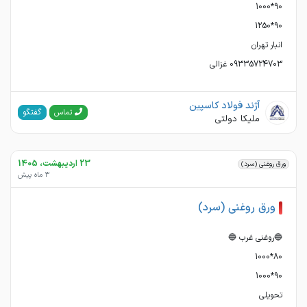
09335724703 غزالی
آژند فولاد کاسپین
گفتگو
تماس
ملیکا دولتی
23 اردیبهشت، 1405
ورق روغنی (سرد)
3 ماه پیش
ورق روغنی (سرد)