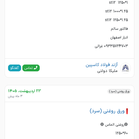
09335724703 غزالی
آژند فولاد کاسپین
گفتگو
تماس
ملیکا دولتی
23 اردیبهشت، 1405
ورق روغنی (سرد)
3 ماه پیش
ورق روغنی (سرد)