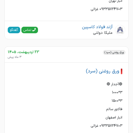
09335724703 غزالی
آژند فولاد کاسپین
گفتگو
تماس
ملیکا دولتی
23 اردیبهشت، 1405
ورق روغنی (سرد)
3 ماه پیش
ورق روغنی (سرد)
09335724703 غزالی