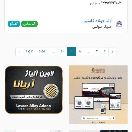
09335724703 غزالی
آژند فولاد کاسپین
گفتگو
تماس
ملیکا دولتی
›
657
656
...
10
9
8
...
2
1
‹