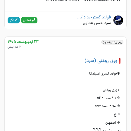
فولاد گستر حداد کچو
گفتگو
تماس
سید حسن عطایی
23 اردیبهشت، 1405
ورق روغنی (سرد)
3 ماه پیش
ورق روغنی (سرد)