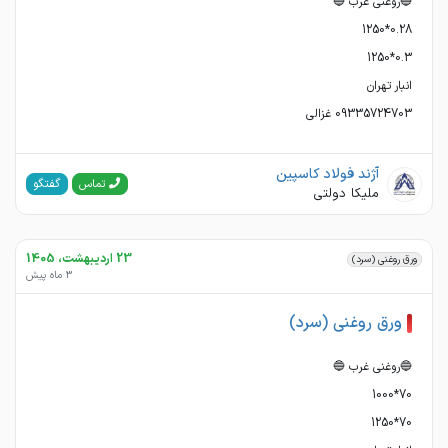
09335724703 غزالی
آژند فولاد کاسپین
گفتگو
تماس
ملیکا دولتی
23 اردیبهشت، 1405
ورق روغنی (سرد)
3 ماه پیش
ورق روغنی (سرد)