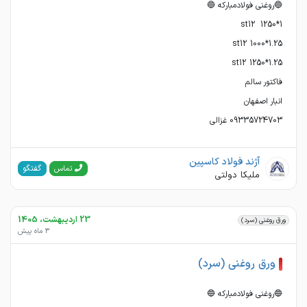
09335724703 غزالی
آژند فولاد کاسپین
گفتگو
تماس
ملیکا دولتی
23 اردیبهشت، 1405
ورق روغنی (سرد)
3 ماه پیش
ورق روغنی (سرد)