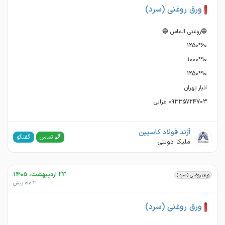
ورق روغنی (سرد)
09335724703 غزالی
آژند فولاد کاسپین
گفتگو
تماس
ملیکا دولتی
23 اردیبهشت، 1405
ورق روغنی (سرد)
3 ماه پیش
ورق روغنی (سرد)