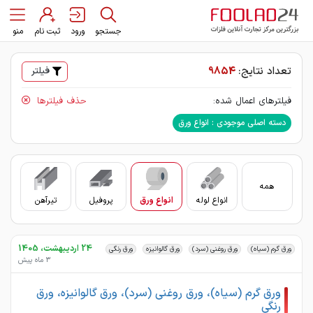
جستجو
ورود
ثبت نام
منو
تعداد نتایج:
9854
فیلتر
فیلترهای اعمال شده:
حذف فیلترها
دسته اصلی موجودی : انواع ورق
همه
انواع لوله
انواع ورق
پروفیل
تیرآهن
سای
24 اردیبهشت، 1405
ورق گرم (سیاه)
ورق روغنی (سرد)
ورق گالوانیزه
ورق رنگی
3 ماه پیش
ورق گرم (سیاه)، ورق روغنی (سرد)، ورق گالوانیزه، ورق
رنگی