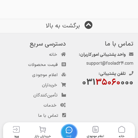
برگشت به بالا
تماس با ما
دسترسی سریع
واحد پشتیبانی امور کاربران:
خانه
support@foolad24.com
قیمت محصولات
تلفن پشتیبانی:
اعلام موجودی
031
35060
000
خریداران
تأمین‌کنندگان
خدمات
تماس با ما
چت
خانه
اعلام موجودی
خریداران بازار
ورود