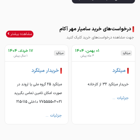
🔵 *هاش 10سنگین * 💰
https://zil.ink/samyarmehrakam
درخواست‌های خرید سامیار مهر آکام
مشاهده بیشتر
جهت مشاهده درخواست‌های خرید کلیک کنید.
01 بهمن، 1404
17 خرداد، 1404
میلگرد
میلگرد
6 ماه پیش
1 سال پیش
https://zil.ink/samyarmehrakam
میلگرد
خریدار میلگرد
خریدار میلگرد 32 از کارخانه
میلگرد 25 گروه ملی یا اروند در
صورت امکان تامین تماس بگیرید
جزئیات ...
021-77555502 داخلی 115-215
جزئیات ...