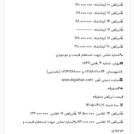
⌛تیرآهن 18 اطلس: 162.000.000📞شماره تماس جهت استعلام قیمت و