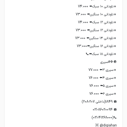
🆔 @digiahan