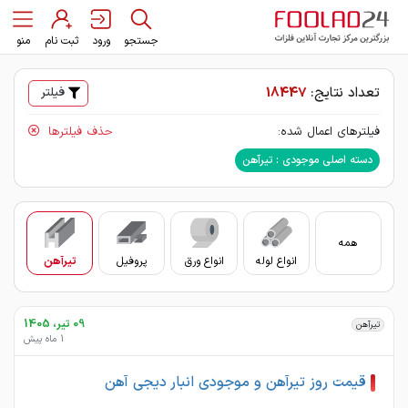
جستجو
ورود
ثبت نام
منو
تعداد نتایج:
18447
فیلتر
فیلترهای اعمال شده:
حذف فیلترها
دسته اصلی موجودی : تیرآهن
همه
انواع لوله
انواع ورق
پروفیل
تیرآهن
سای
09 تیر، 1405
تیرآهن
1 ماه پیش
قیمت روز تیرآهن و موجودی انبار دیجی آهن