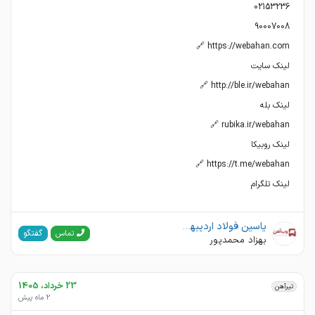
لینک تلگرام
یاسین فولاد اردیبهشت(وب آهن)
گفتگو
تماس
بهزاد محمدپور
23 خرداد، 1405
تیرآهن
2 ماه پیش