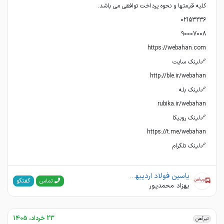
🔗لینک تلگرام
یاسین فولاد اردیبهشت(وب آهن)
گفتگو
تماس
بهزاد محمدپور
23 خرداد، 1405
تیرآهن