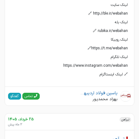
🔗 لینک اینستاگرام
یاسین فولاد اردیبهشت(وب آهن)
گفتگو
تماس
بهزاد محمدپور
25 خرداد، 1405
تیرآهن
2 ماه پیش