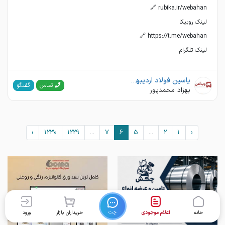
لینک تلگرام
یاسین فولاد اردیبهشت(وب آهن)
گفتگو
تماس
بهزاد محمدپور
›
1230
1229
...
7
6
5
...
2
1
‹
چت
خانه
اعلام موجودی
خریداران بازار
ورود