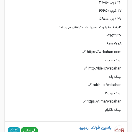
لینک تلگرام
یاسین فولاد اردیبهشت(وب آهن)
گفتگو
تماس