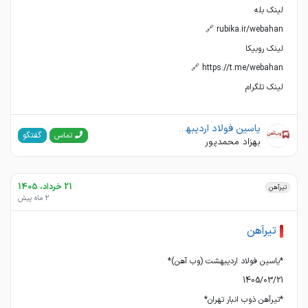
لینک تلگرام
یاسین فولاد اردیبهشت(وب آهن)
گفتگو
تماس
بهزاد محمدپور
21 خرداد، 1405
تیرآهن
2 ماه پیش
تیرآهن