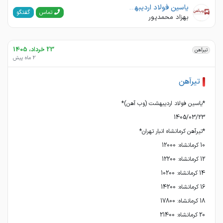
یاسین فولاد اردیبهشت(وب آهن)
گفتگو
تماس
بهزاد محمدپور
23 خرداد، 1405
تیرآهن
2 ماه پیش
تیرآهن