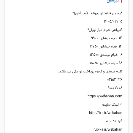
تیرآهن