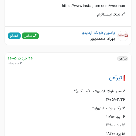
🔗 لینک اینستاگرام
یاسین فولاد اردیبهشت(وب آهن)
گفتگو
تماس
بهزاد محمدپور
24 خرداد، 1405
تیرآهن
2 ماه پیش
تیرآهن