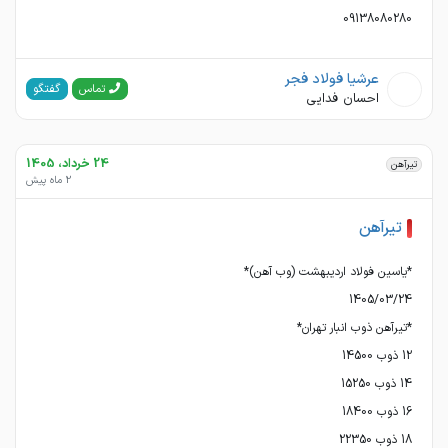
09138080280
عرشیا فولاد فجر
گفتگو
تماس
احسان فدایی
24 خرداد، 1405
تیرآهن
2 ماه پیش
تیرآهن