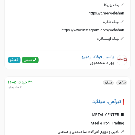
🔗 لینک اینستاگرام
یاسین فولاد اردیبهشت(وب آهن)
گفتگو
تماس
بهزاد محمدپور
24 خرداد، 1405
تیرآهن
میلگرد
2 ماه پیش
تیرآهن، میلگرد