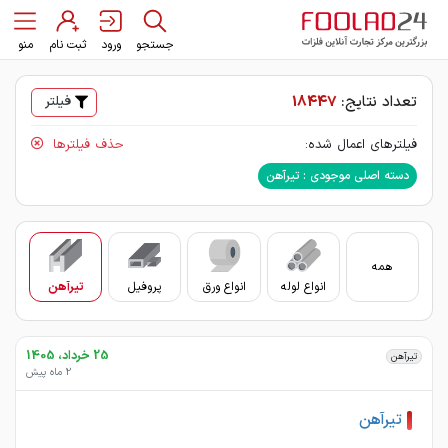
جستجو
ورود
ثبت نام
منو
تعداد نتایج:
18447
فیلتر
فیلترهای اعمال شده:
حذف فیلترها
دسته اصلی موجودی : تیرآهن
همه
انواع لوله
انواع ورق
پروفیل
تیرآهن
سای
25 خرداد، 1405
تیرآهن
2 ماه پیش
تیرآهن