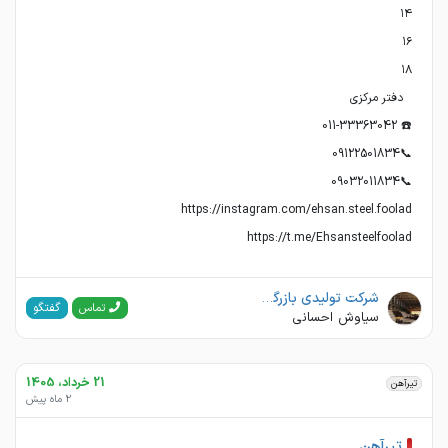
https://t.me/Ehsansteelfoolad
شرکت تولیدی بازرگانی اهن و فولاد احسان
گفتگو
تماس
سیاوش احسانی
21 خرداد، 1405
تیرآهن
2 ماه پیش
تیرآهن