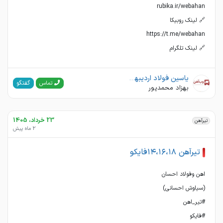
🔗 لینک تلگرام
یاسین فولاد اردیبهشت(وب آهن)
گفتگو
تماس
بهزاد محمدپور
23 خرداد، 1405
تیرآهن
2 ماه پیش
تیرآهن ۱۴،۱۶،۱۸فایکو