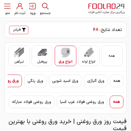
جستجو
ورود
ثبت نام
منو
تعداد نتایج:
68
فیلتر
همه
انواع لوله
انواع ورق
پروفیل
تیرآهن
سای
همه
ورق آلیاژی
ورق اسید شویی
ورق رنگی
ورق روغنی 
همه
ورق روغنی فولاد غرب آسیا
ورق روغنی فولاد مبارکه
ور
قیمت روز ورق روغنی | خرید ورق روغنی با بهترین
قیمت