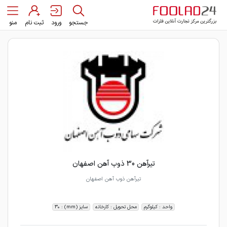
جستجو
ورود
ثبت نام
منو
تیرآهن 30 ذوب آهن اصفهان
تیرآهن ذوب آهن اصفهان
واحد : کیلوگرم
محل تحویل : کارخانه
سایز (mm) : 30