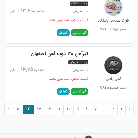
واحد : شاخه
13,600,000
تومان
10 ماه پیش
فولاد سعادت پاسارگاد
قیمت ممکن است به‌روز نباشد
امتیاز فروشنده:
71%
گفتگو
تماس
تیرآهن 30 ذوب آهن اصفهان
واحد : کیلوگرم
14,750,000
تومان
10 ماه پیش
آهن پلاس
قیمت ممکن است به‌روز نباشد
امتیاز فروشنده:
81%
گفتگو
تماس
›
15
14
13
12
11
10
9
8
7
...
2
1
‹