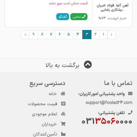
قیمت ممکن است به‌روز نباشد
آهن آلفا. فولاد امیران
. برشکاری رضایی
گفتگو
تماس
امتیاز فروشنده:
73%
›
9
8
7
6
5
4
3
2
1
‹
برگشت به بالا
تماس با ما
دسترسی سریع
واحد پشتیبانی امور کاربران:
خانه
support@foolad24.com
قیمت محصولات
تلفن پشتیبانی:
اعلام موجودی
031
35060
000
خریداران
تأمین‌کنندگان