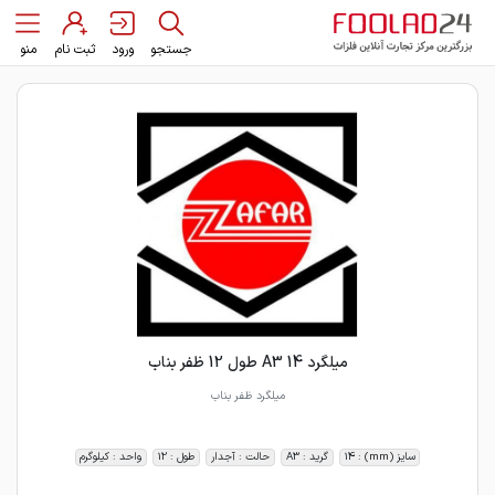
جستجو
ورود
ثبت نام
منو
میلگرد 14 A3 طول 12 ظفر بناب
میلگرد ظفر بناب
سایز (mm) : 14
گرید : A3
حالت : آجدار
طول : 12
واحد : کیلوگرم