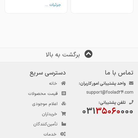
☑️ تخفیف پای معامله
جزئیات ...
☑️ تخفیف پای معامله
برگشت به بالا
تماس با ما
دسترسی سریع
واحد پشتیبانی امور کاربران:
خانه
support@foolad24.com
قیمت محصولات
تلفن پشتیبانی:
اعلام موجودی
031
35060
000
خریداران
تأمین‌کنندگان
خدمات