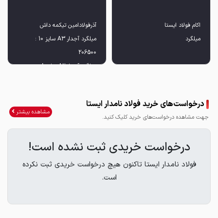
میلگرد
درخواست‌های خرید فولاد نامدار ایستا
مشاهده بیشتر
جهت مشاهده درخواست‌های خرید کلیک کنید.
درخواست خریدی ثبت نشده است!
/t.me/bazargani_akam_foolad_ista021
فولاد نامدار ایستا تاکنون هیچ درخواست خریدی ثبت نکرده
☎️☎️0912 693 75 64☎️0919 826 0 383☎️
است.