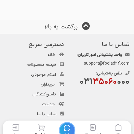
برگشت به بالا
تماس با ما
دسترسی سریع
واحد پشتیبانی امور کاربران:
خانه
support@foolad24.com
قیمت محصولات
تلفن پشتیبانی:
اعلام موجودی
031
35060
000
خریداران
تأمین‌کنندگان
خدمات
تماس با ما
چت