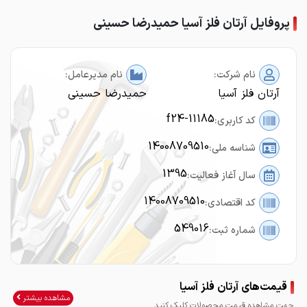
پروفایل آرتان فلز آسیا حمیدرضا حسینی
نام شرکت:
نام مدیرعامل:
آرتان فلز آسیا
حمیدرضا حسینی
f24-11185
کد کاربری:
14008709510
شناسه ملی:
1395
سال آغاز فعالیت:
14008709510
کد اقتصادی:
549016
شماره ثبت:
قیمت‌های آرتان فلز آسیا
مشاهده بیشتر
جهت مشاهده قیمت محصولات کلیک کنید.