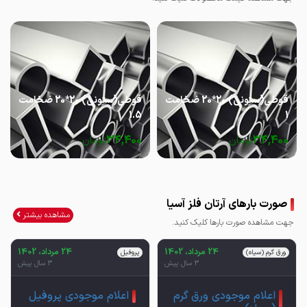
قوطی(ستونی) 20*20 ضخامت
قوطی(ستونی) 20*20 ضخامت
1.5
1
34,400
34,400
تومان
تومان
صورت بارهای آرتان فلز آسیا
مشاهده بیشتر
جهت مشاهده صورت بارها کلیک کنید.
24 مرداد، 1402
24 مرداد، 1402
ورق گرم (سیاه)
پروفیل
3 سال پیش
3 سال پیش
اعلام موجودی ورق گرم
اعلام موجودی پروفیل