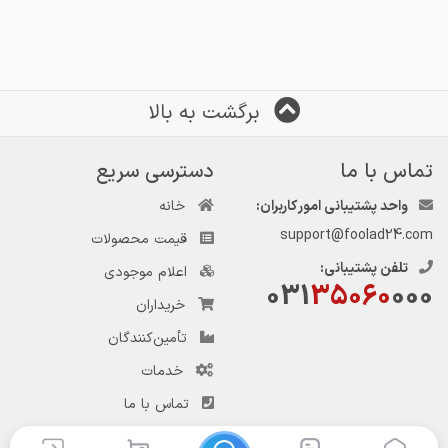
برگشت به بالا
❗️تمامی قیمت با احتساب 10%
تماس با ما
دسترسی سریع
☑️ برای مشاوره و راهنمایی در مورد
واحد پشتیبانی امور کاربران:
خانه
support@foolad24.com
قیمت محصولات
تلفن پشتیبانی:
اعلام موجودی
031
35060
000
خریداران
تأمین‌کنندگان
🆔 @tgfonline
خدمات
تماس با ما
❗️تمامی قیمت ها با احتساب 10%