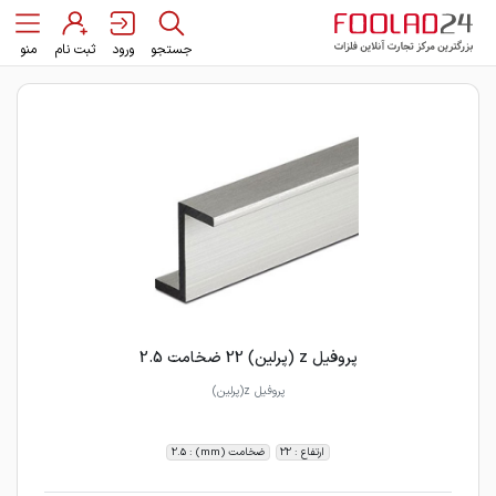
جستجو
ورود
ثبت نام
منو
پروفیل z (پرلین) 22 ضخامت 2.5
پروفیل z(پرلین)
ارتفاع : 22
ضخامت (mm) : 2.5