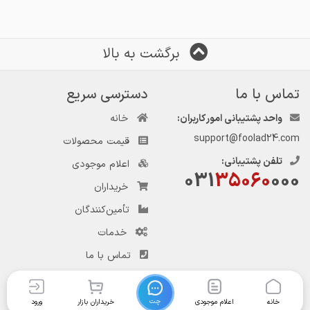
برگشت به بالا
تماس با ما
دسترسی سریع
واحد پشتیبانی امور کاربران:
خانه
support@foolad24.com
قیمت محصولات
تلفن پشتیبانی:
اعلام موجودی
031
35060
000
خریداران
تأمین‌کنندگان
خدمات
تماس با ما
چت
خانه
اعلام موجودی
خریداران بازار
ورود