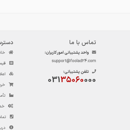
تماس با ما
دسترس
واحد پشتیبانی امور کاربران:
خان
support@foolad24.com
قیم
تلفن پشتیبانی:
اعل
031
35060
000
خری
تأمی
خد
تماس
دربا