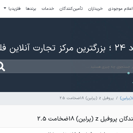
اعلام موجودی
خریداران
تأمین‌کنندگان
خدمات
برندها
فلزپدیا
ارت آنلاین فلزات
پروفیل z (پرلین) 18ضخامت 2.5
ل z (پرلین) 18ضخامت 2.5