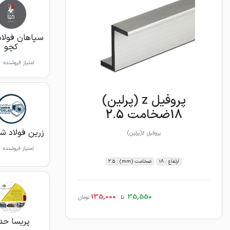
سپاهان فولاد
کچو
امتیاز فروشنده:
پروفیل z (پرلین)
18ضخامت 2.5
زرین فولاد شه
پروفیل z(پرلین)
امتیاز فروشنده:
ارتفاع : 18
ضخامت (mm) : 2.5
135,000
35,550
تا
تومان
پریسا حد