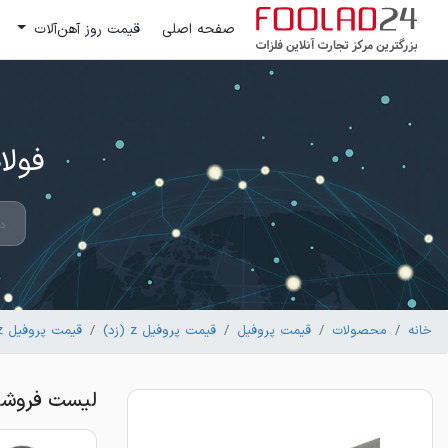
صفحه اصلی
قیمت روز آهن‌آلات
فولاد 24 ؛ بزرگترین مرکز تج
خانه
محصولات
قیمت پروفیل
قیمت پروفیل z (زد)
قیمت پروفیل z(پرلین)
لیست فروشندگان پروفی