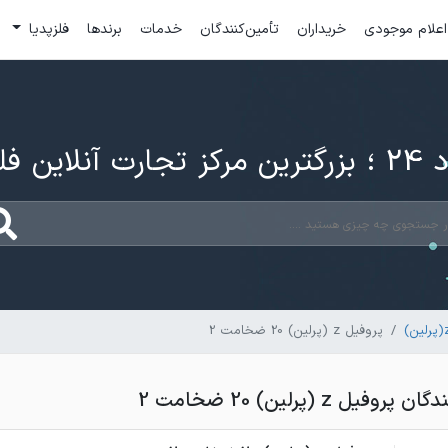
اعلام موجودی
خریداران
تأمین‌کنندگان
خدمات
برندها
فلزپدیا
ارت آنلاین فلزات
پروفیل z (پرلین) 20 ضخامت 2
ل z (پرلین) 20 ضخامت 2