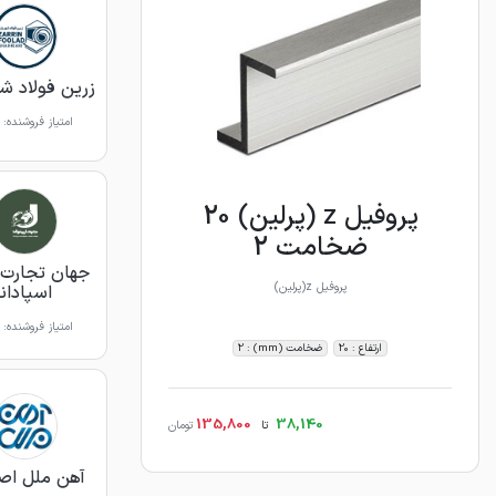
زرین فولاد شه
امتیاز فروشنده:
پروفیل z (پرلین) 20
ضخامت 2
جهان تجارت 
پروفیل z(پرلین)
اسپادانا
امتیاز فروشنده:
ارتفاع : 20
ضخامت (mm) : 2
135,800
38,140
تا
تومان
آهن ملل اص