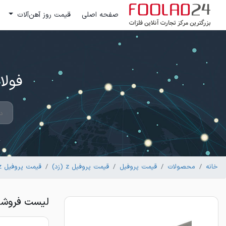
صفحه اصلی
قیمت روز آهن‌آلات
فولاد 24 ؛ بزرگترین مرکز تج
خانه
محصولات
قیمت پروفیل
قیمت پروفیل z (زد)
قیمت پروفیل z(پرلین)
لیست فروشندگان پروفی