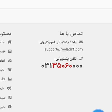
تماس با ما
دسترس
واحد پشتیبانی امور کاربران:
خان
support@foolad24.com
قیم
تلفن پشتیبانی:
اعل
031
35060
000
خری
تأمی
خد
تماس
دربا