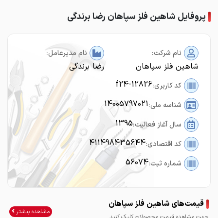
پروفایل شاهین فلز سپاهان رضا برندگی
نام شرکت:
نام مدیرعامل:
شاهین فلز سپاهان
رضا برندگی
f24-12826
کد کاربری:
14005797021
شناسه ملی:
1395
سال آغاز فعالیت:
411498435644
کد اقتصادی:
56074
شماره ثبت:
قیمت‌های شاهین فلز سپاهان
مشاهده بیشتر
جهت مشاهده قیمت محصولات کلیک کنید.