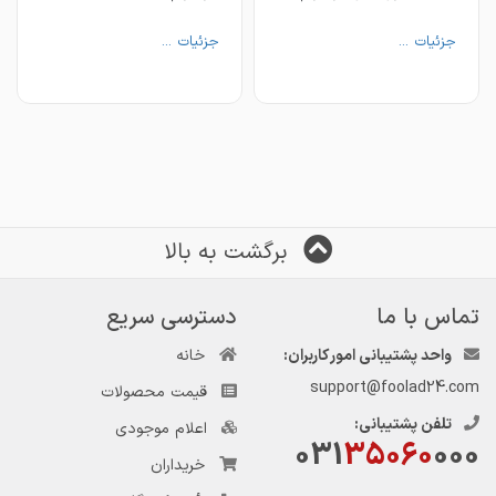
——————————————
جزئیات ...
جزئیات ...
◀️ همراهان گرامی؛ برای استعلام
قیمت، مشاوره رایگان، سفارش و
خرید با ما تماس بگیرید.🌐
☎️ 031-45273010-14
🔹 چهارچوب فرانسوی ضخامت ۲
برگشت به بالا
🔸 پروفیل یک لبه ضخامت ۲ و
تماس با ما
دسترسی سریع
واحد پشتیبانی امور کاربران:
خانه
🔹 سپری پروفیلی ضخامت ۲ و
support@foolad24.com
قیمت محصولات
تلفن پشتیبانی:
اعلام موجودی
031
35060
000
👈🏻 همراهان گرامی، برای استعلام
خریداران
قیمت، مشاوره رایگان و خرید با ما