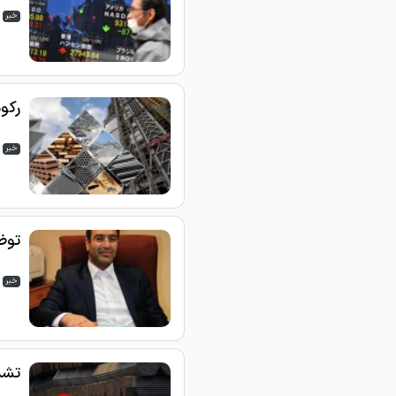
خبر
رکو
خبر
توض
خبر
تشدی