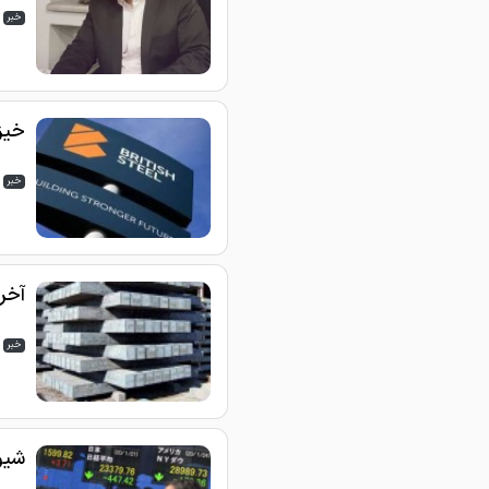
خبر
خیز
خبر
آخری
خبر
شیو