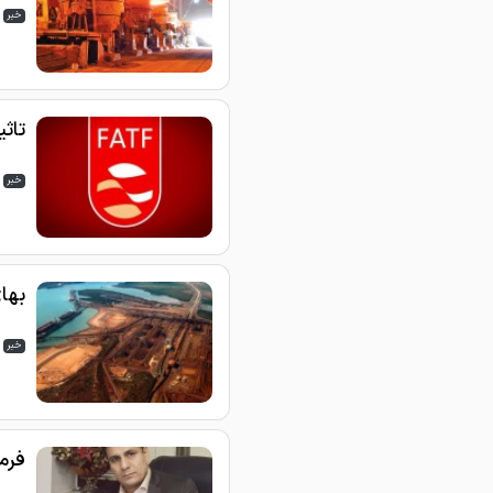
خبر
تاثیر FATF بر نمادهای با
خبر
بها
خبر
فرم