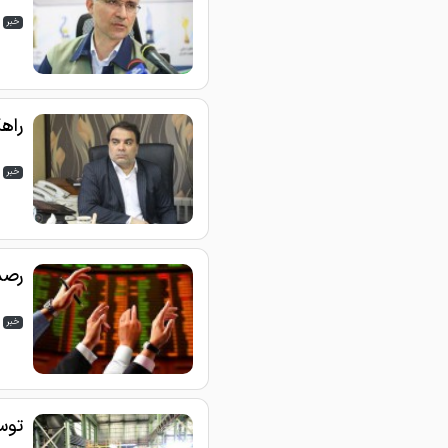
خبر
راه
خبر
رصد
خبر
توس