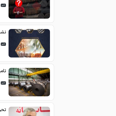
خبر
نشس
خبر
تام
خبر
تحر