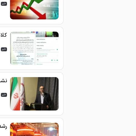
خبر
کلاه
خبر
نشس
خبر
رشد