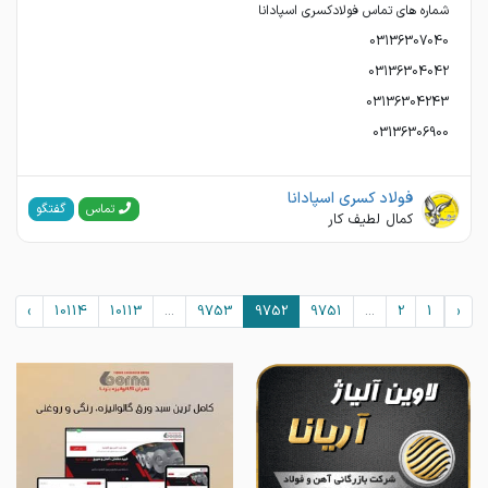
03136306900
فولاد کسری اسپادانا
گفتگو
تماس
کمال لطیف کار
›
10114
10113
...
9753
9752
9751
...
2
1
‹