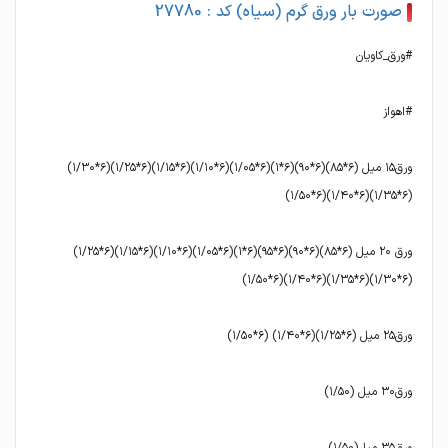
صورت بار ورق گرم (سیاه) کد : 27780
ورق١٥ ميل (۶*۸۵)(٦*٩٠)(۶*۱)(٦*١/۰۵)(۶*۱/۱۰)(٦*١/۱۵)(٦*١/٢٥)(٦*١/٣٠)
ورق ٢٠ ميل (٦*۸۵)(٦*٩٠)(٦*٩٥)(٦*١)(٦*١/٠٥)(٦*١/١٠)(٦*١/١٥)(٦*١/٢٥)