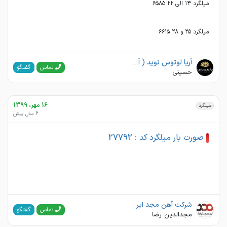
میلگرد ۲۵ و ۲۸ ۶۶۱۵
آریا لوتوس نوید ( آهن مارکت )(آرتان فلز آسیا)
گفتگو
تماس
حسینی
16 مهر، 1399
میلگرد
6 سال پیش
صورت بار میلگرد کد : 27792
شرکت آهن مجد ایرانیان
گفتگو
تماس
مجدالدین رضا