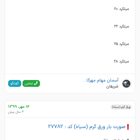
ميلگرد ٢٨
آسمان مهام مهرگان(فولاد مهرگان)
گفتگو
تماس
شریفان
16 مهر، 1399
ورق گرم (سیاه)
6 سال پیش
صورت بار ورق گرم (سیاه) کد : 27782