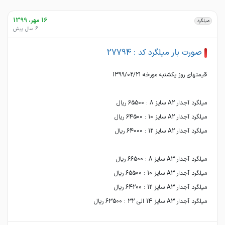
16 مهر، 1399
میلگرد
6 سال پیش
صورت بار میلگرد کد : 27794
میلگرد آجدار A3 سایز 14 الی 32 : 63500 ریال