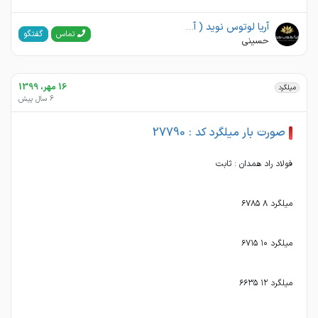
آریا لوتوس نوید ( آهن مارکت )(آرتان فلز آسیا)
گفتگو
تماس
حسینی
16 مهر، 1399
میلگرد
6 سال پیش
صورت بار میلگرد کد : 27790