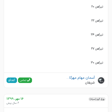
تيرآهن ٣٠
آسمان مهام مهرگان(فولاد مهرگان)
گفتگو
تماس
شریفان
16 مهر، 1399
ورق گرم (سیاه)
6 سال پیش