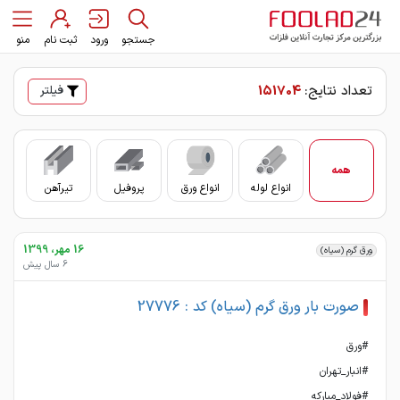
جستجو
ورود
ثبت نام
منو
تعداد نتایج:
151704
فیلتر
همه
انواع لوله
انواع ورق
پروفیل
تیرآهن
سای
16 مهر، 1399
ورق گرم (سیاه)
6 سال پیش
صورت بار ورق گرم (سیاه) کد : 27776