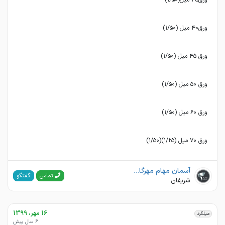
ورق ٧٠ ميل (١/٢٥)(١/٥٠)
آسمان مهام مهرگان(فولاد مهرگان)
گفتگو
تماس
شریفان
16 مهر، 1399
میلگرد
6 سال پیش