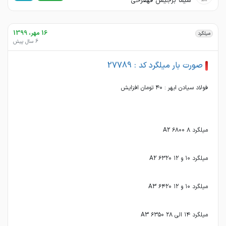
شیما برجیس قهفرخی
16 مهر، 1399
میلگرد
6 سال پیش
صورت بار میلگرد کد : 27789
میلگرد ۱۴ الی ۲۸ ۶۳۵۰ A3