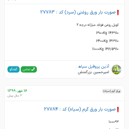
صورت بار ورق روغنی (سرد) کد : 27783
70*146/5 11000Kg
آذین پروفیل سپاهان (آهن دان)
گفتگو
تماس
امیرحسین بزرگمنش
16 مهر، 1399
ورق گرم (سیاه)
6 سال پیش
صورت بار ورق گرم (سیاه) کد : 27784