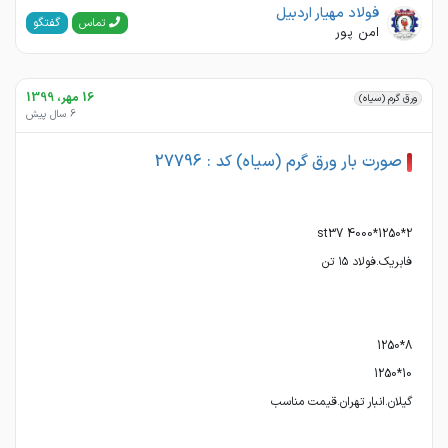
فولاد مهیار اردبیل
گفتگو
تماس
امن پور
16 مهر، 1399
ورق گرم (سیاه)
6 سال پیش
صورت بار ورق گرم (سیاه) کد : 27796