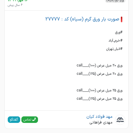
16 مهر، 1399
ورق گرم (سیاه)
6 سال پیش
صورت بار ورق گرم (سیاه) کد : 27777
ورق ۲۵ میل عرض (۱۲۵)____call
مهد فولاد کیان
گفتگو
تماس
مهدی فراهانی