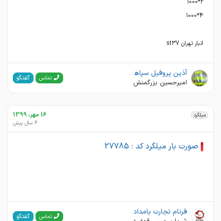
انبار تهران st37
آذین پروفیل سپاهان (آهن دان)
گفتگو
تماس
امیرحسین بزرگمنش
16 مهر، 1399
میلگرد
6 سال پیش
صورت بار میلگرد کد : 27785
فرنام تجارت بامداد
گفتگو
تماس