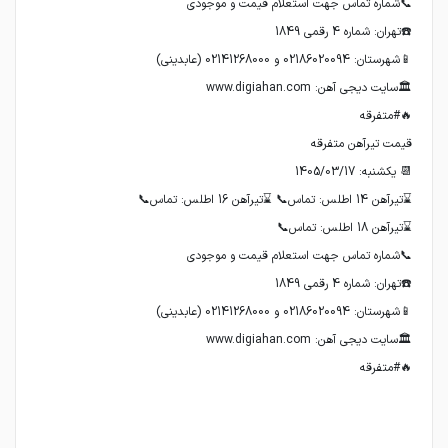
🔥#متفرقه