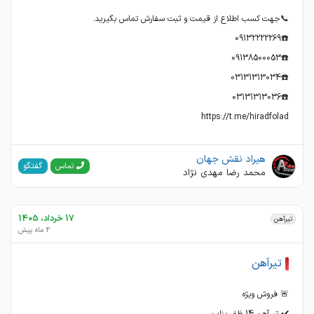
https://t.me/hiradfolad
هیراد نقش جهان
گفتگو
تماس
محمد رضا مهدی نژاد
17 خرداد، 1405
تیرآهن
2 ماه پیش
تیرآهن