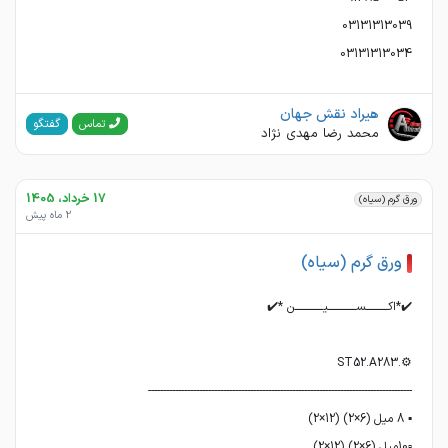
03131313034
هیراد نقش جهان
گفتگو
تماس
محمد رضا مهدی نژاد
17 خرداد، 1405
ورق گرم (سیاه)
2 ماه پیش
ورق گرم (سیاه)