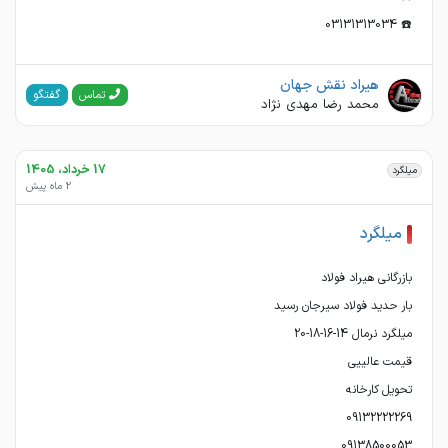
☎️ 03131313034
هیراد نقش جهان
گفتگو
تماس
محمد رضا مهدی نژاد
17 خرداد، 1405
میلگرد
2 ماه پیش
میلگرد