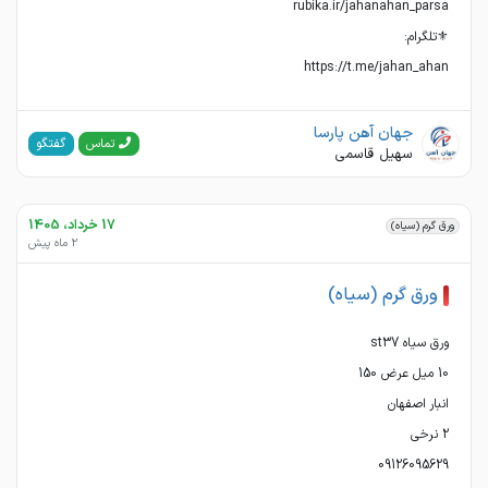
https://t.me/jahan_ahan
جهان آهن پارسا
گفتگو
تماس
سهیل قاسمی
17 خرداد، 1405
ورق گرم (سیاه)
2 ماه پیش
ورق گرم (سیاه)
09126095629