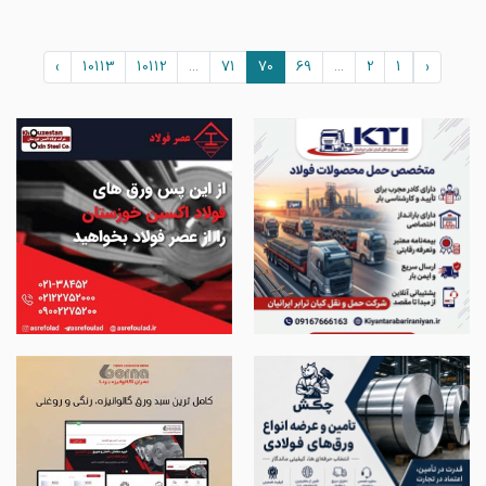
›
10113
10112
...
71
70
69
...
2
1
‹