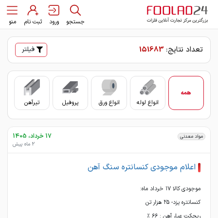
جستجو
ورود
ثبت نام
منو
تعداد نتایج:
151683
فیلتر
همه
انواع لوله
انواع ورق
پروفیل
تیرآهن
سای
17 خرداد، 1405
مواد معدنی
2 ماه پیش
اعلام موجودی کنسانتره سنگ آهن