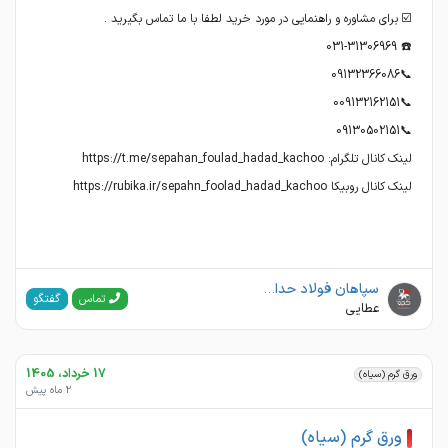
لینک کانال روبیکا https://rubika.ir/sepahn_foolad_hadad_kachoo
سپاهان فولاد حداد کچو
گفتگو
تماس
عطایی
17 خرداد، 1405
ورق گرم (سیاه)
2 ماه پیش
ورق گرم (سیاه)