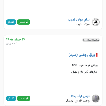
سام فولاد ادیب
گفتگو
تماس
میثم ادیب
17 خرداد، 1405
ورق روغنی (سرد)
2 ماه پیش
ورق روغنی (سرد)
انبارهای آرین پاژ و تهران
توس ارگ یکتا
گفتگو
تماس
وحید قدس اردبیلی