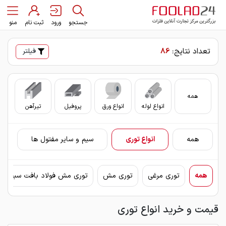
جستجو
ورود
ثبت نام
منو
تعداد نتایج:
86
فیلتر
همه
انواع لوله
انواع ورق
پروفیل
تیرآهن
سای
همه
انواع توری
سیم و سایر مفتول ها
همه
توری مرغی
توری مش
توری مش فولاد بافت سبحان
قیمت و خرید انواع توری