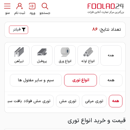
جستجو
ورود
ثبت نام
منو
تعداد نتایج:
86
فیلتر
همه
انواع لوله
انواع ورق
پروفیل
تیرآهن
سای
همه
انواع توری
سیم و سایر مفتول ها
همه
توری مرغی
توری مش
توری مش فولاد بافت سبحان
قیمت و خرید انواع توری