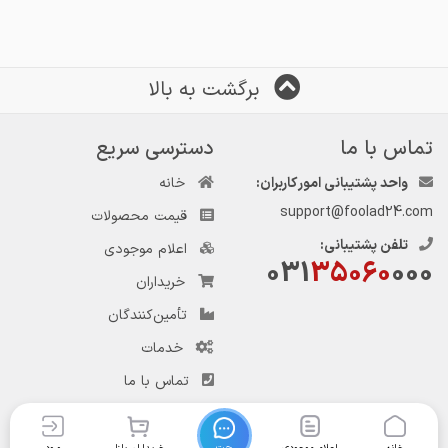
برگشت به بالا
تماس با ما
دسترسی سریع
واحد پشتیبانی امور کاربران:
خانه
support@foolad24.com
قیمت محصولات
تلفن پشتیبانی:
اعلام موجودی
031
35060
000
خریداران
تأمین‌کنندگان
خدمات
تماس با ما
چت