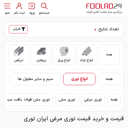
جستجو
ورود
ثبت نام
منو
تعداد نتایج:
0
فیلتر
همه
انواع لوله
انواع ورق
پروفیل
تیرآهن
سای
همه
انواع توری
سیم و سایر مفتول ها
همه
توری مرغی
توری مش
توری مش فولاد بافت سبحان
قیمت و خرید قیمت توری مرغی ایران توری