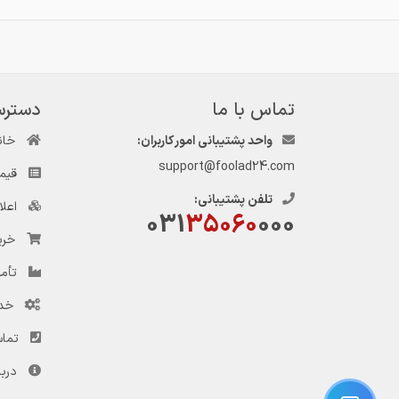
تماس با ما
دسترس
واحد پشتیبانی امور کاربران:
خان
support@foolad24.com
قیم
تلفن پشتیبانی:
اعل
031
35060
000
خری
تأمی
خد
تماس
دربا