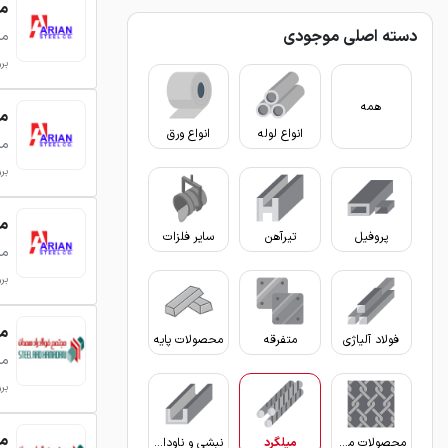
میلگرد
دسته اصلی موجودی
می
بروزر
همه
میلگرد
انواع لوله
انواع ورق
می
بروزر
میلگرد
پروفیل
تیرآهن
سایر فلزات
می
بروزر
میلگر
فولاد آلیاژی
متفرقه
محصولات پایه
می
بروزر
میلگر
محصولات مفتولی
میلگرد
نبشی و ناودانی