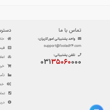
تماس با ما
دسترس
واحد پشتیبانی امور کاربران:
خان
support@foolad24.com
قیم
تلفن پشتیبانی:
اعل
031
35060
000
خری
تأمی
خد
تماس
دربا