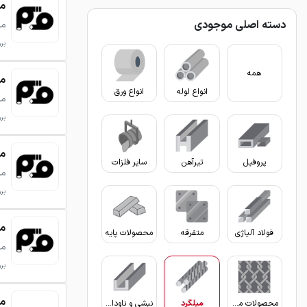
میلگرد
دسته اصلی موجودی
می
بروزر
همه
میلگرد
انواع لوله
انواع ورق
می
بروزر
میلگرد
پروفیل
تیرآهن
سایر فلزات
می
بروزر
میلگرد
فولاد آلیاژی
متفرقه
محصولات پایه
می
بروزر
میلگرد
محصولات مفتولی
میلگرد
نبشی و ناودانی