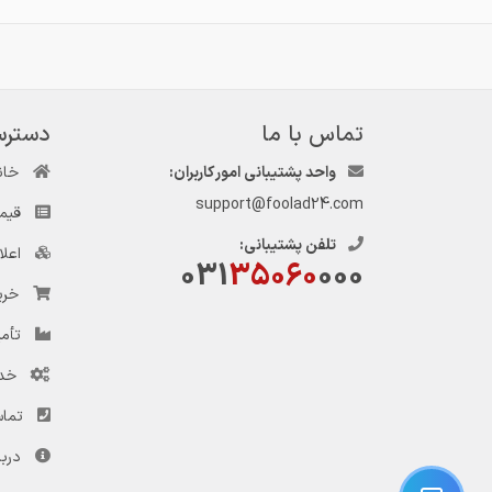
تماس با ما
دسترس
واحد پشتیبانی امور کاربران:
خان
support@foolad24.com
قیم
تلفن پشتیبانی:
اعل
031
35060
000
خری
تأمی
خد
تماس
دربا