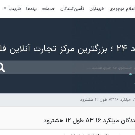
اعلام موجودی
خریداران
تأمین‌کنندگان
خدمات
برندها
فلزپدیا
ارت آنلاین فلزات
میلگرد 16 A3 طول 12 هشترود
رد 16 A3 طول 12 هشترود