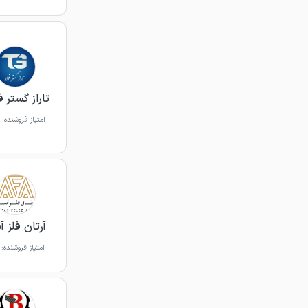
تاراز گستر ف
امتیاز فروشنده:
آرتان فلز آ
امتیاز فروشنده: