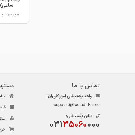
(ماهان حد
ساعی)
امتیاز فروشنده:
تماس با ما
دسترس
واحد پشتیبانی امور کاربران:
خان
support@foolad24.com
قیم
تلفن پشتیبانی:
اعل
031
35060
000
خری