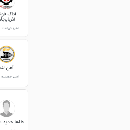
آداک فولا
آذربایجا
امتیاز فروشنده:
آهن لند
امتیاز فروشنده:
طاها حدید م