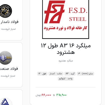
فولاد نامدار 
امتیاز فروشنده:
میلگرد 16 A3 طول 12
هشترود
میلگرد هشترود
فولاد صنعت 
سایز (mm) : 16
گرید : A3
حالت : آجدار
طول : 12
امتیاز فروشنده:
واحد : کیلوگرم
66,000
35,900
تا
تومان