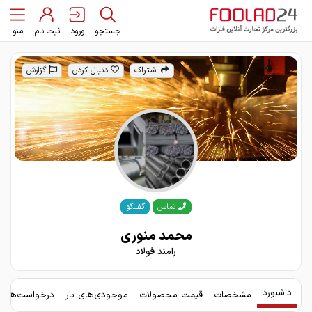
جستجو
ورود
ثبت نام
منو
اشتراک
دنبال کردن
گزارش
گفتگو
تماس
محمد منوری
رامند فولاد
داشبورد
مشخصات
قیمت محصولات
موجودی‌های بار
درخواست‌های 