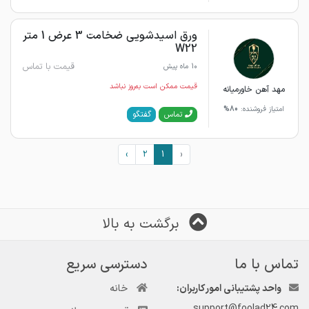
ورق اسیدشویی ضخامت 3 عرض 1 متر
W22
قیمت با تماس
10 ماه پیش
قیمت ممکن است به‌روز نباشد
مهد آهن خاورمیانه
امتیاز فروشنده:
80%
گفتگو
تماس
›
2
1
‹
برگشت به بالا
تماس با ما
دسترسی سریع
واحد پشتیبانی امور کاربران:
خانه
support@foolad24.com