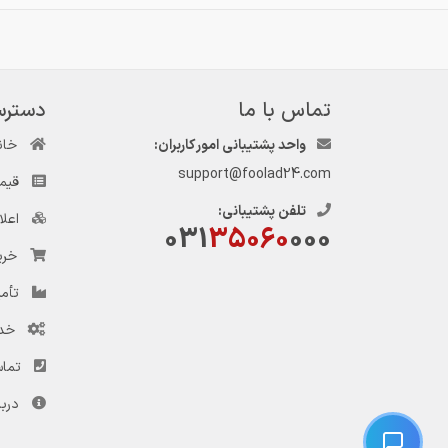
تماس با ما
دسترس
واحد پشتیبانی امور کاربران:
خان
support@foolad24.com
قیم
تلفن پشتیبانی:
اعل
031
35060
000
خری
تأمی
خد
تماس
دربا