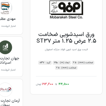
مهدی عظی
امتیاز فروشنده:
ورق اسیدشویی ضخامت
2.5 عرض 1.25 متر ST37
قیمت ورق اسید شویی فولاد مبارکه اصفهان
جهان تجارت 
اسپادانا
ضخامت (mm) : 2.5
ابعاد (m) : 1250
گرید : st37
ضخامت (mm) : 2.5
امتیاز فروشنده:
193,200
44,500
تا
تومان
آرمان تجارت آ
پیوان