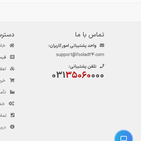
تماس با ما
دسترس
واحد پشتیبانی امور کاربران:
خان
support@foolad24.com
قیم
تلفن پشتیبانی:
اعل
031
35060
000
خری
تأمی
خد
تماس
دربا