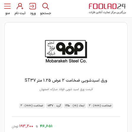
جستجو
ورود
ثبت نام
منو
ورق اسیدشویی ضخامت 2 عرض 1.25 متر ST37
قیمت ورق اسید شویی فولاد مبارکه اصفهان
ضخامت (mm) : 2
ابعاد (m) : 1250
گرید : st37
ضخامت (mm) : 2
193,200
46,651
تا
تومان