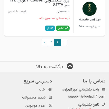
ورق اسیدشویی ضخامت 2 عرض 1.25
متر ST37
قیمت با تماس
10 ماه پیش
قیمت ممکن است به‌روز نباشد
مهد آهن خاورمیانه
امتیاز فروشنده:
80%
گفتگو
تماس
›
2
1
‹
برگشت به بالا
تماس با ما
دسترسی سریع
واحد پشتیبانی امور کاربران:
خانه
support@foolad24.com
قیمت محصولات
تلفن پشتیبانی:
اعلام موجودی