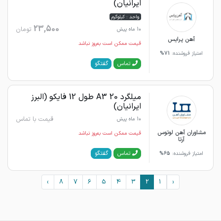
ایرانیان)
واحد : کیلوگرم
23,500
تومان
10 ماه پیش
آهن پرایس
قیمت ممکن است به‌روز نباشد
امتیاز فروشنده:
71%
گفتگو
تماس
میلگرد 20 A3 طول 12 فایکو (البرز
ایرانیان)
قیمت با تماس
10 ماه پیش
مشاوران آهن لوتوس
قیمت ممکن است به‌روز نباشد
آرتا
گفتگو
تماس
امتیاز فروشنده:
65%
›
8
7
6
5
4
3
2
1
‹