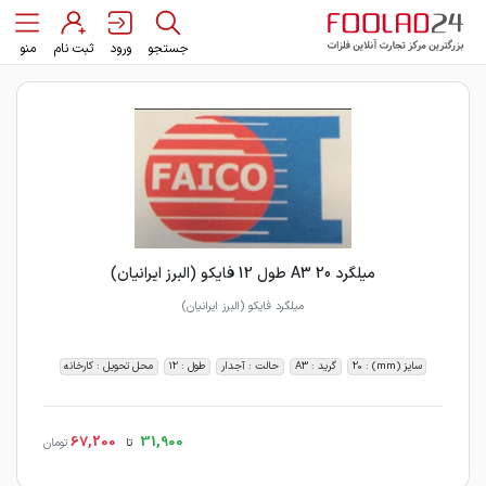
جستجو
ورود
ثبت نام
منو
میلگرد 20 A3 طول 12 فایکو (البرز ایرانیان)
میلگرد فایکو (البرز ایرانیان)
سایز (mm) : 20
گرید : A3
حالت : آجدار
طول : 12
محل تحویل : کارخانه
67,200
31,900
تا
تومان