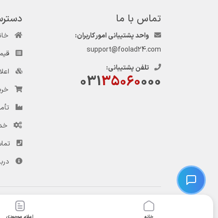
تماس با ما
دسترس
واحد پشتیبانی امور کاربران:
خان
support@foolad24.com
قیم
تلفن پشتیبانی:
اعل
031
35060
000
خری
تأمی
خد
تماس
دربا
© کلیه حقوق این وب‌سایت و سرویس‌های آن متعلق به سامانه فولاد ۲۴ است.
خانه
اعلام موجودی