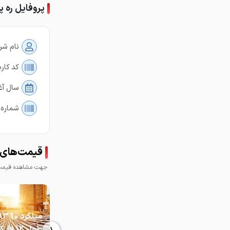
پروفایل ره پ
نام شر
کد کارب
سال آغ
شماره 
قیمت‌های ر
جهت مشاهده قیمت 
میلگرد 10
طول 12 فای