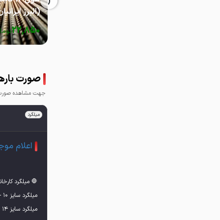
‹
(البرز ایرانیا
22,850
توما
صورت بارها
جهت مشاهده صورت ب
میلگرد
اعلام موج
میلگرد سایز ۱۴ الی ۲۵ : ۲۲۵۵۰۰