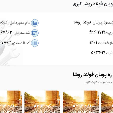
ویان فولاد روشا اکبری
ره پویان فولاد روشا
اکبری
کت:
نام مدیرعامل:
367803
f24-17210
ری:
شناسه ملی:
67803
1401
از فعالیت:
کد اقتصادی:
563419
ثبت:
ه پویان فولاد روشا
محصولات کلیک کنید.
 A3
میلگرد 12 A3
میلگرد 14 A3
میل
کو
طول 12 فایکو
طول 12 فایکو
طول 12 