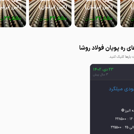
ن)
(البرز ایرانیان)
(البرز ایرانیان)
(البرز ایرانی
22,550
22,550
22,850
ن
تومان
تومان
تو
ی ره پویان فولاد روشا
ارها کلیک کنید.
23 دی، 1402
3 سال پیش
ودی میلگرد