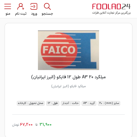
جستجو
ورود
ثبت نام
منو
میلگرد 20 A3 طول 12 فایکو (البرز ایرانیان)
میلگرد فایکو (البرز ایرانیان)
سایز (mm) : 20
گرید : A3
حالت : آجدار
طول : 12
محل تحویل : کارخانه
67,200
31,900
تا
تومان