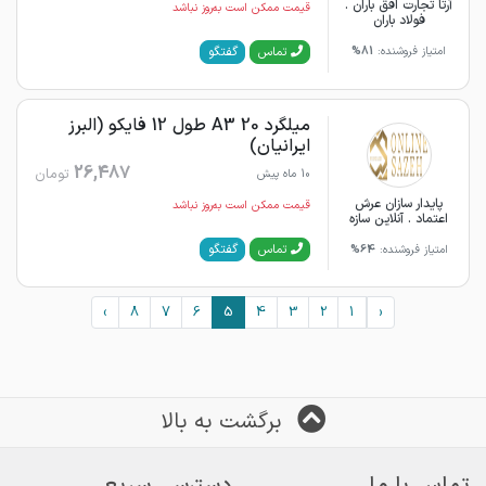
آرتا تجارت افق باران .
قیمت ممکن است به‌روز نباشد
فولاد باران
گفتگو
تماس
امتیاز فروشنده:
81%
میلگرد 20 A3 طول 12 فایکو (البرز
ایرانیان)
26,487
تومان
10 ماه پیش
پایدار سازان عرش
قیمت ممکن است به‌روز نباشد
اعتماد . آنلاین سازه
گفتگو
تماس
امتیاز فروشنده:
64%
›
8
7
6
5
4
3
2
1
‹
برگشت به بالا