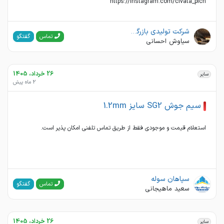
https://instagram.com/civata_pich
شرکت تولیدی بازرگانی اهن و فولاد احسان
گفتگو
تماس
سیاوش احسانی
26 خرداد، 1405
سایر
2 ماه پیش
سیم جوش SG2 سایز 1.2mm
استعلام قیمت و موجودی فقط از طریق تماس تلفنی امکان پذیر است.
سپاهان سوله
گفتگو
تماس
سعید ماهیجانی
26 خرداد، 1405
سایر