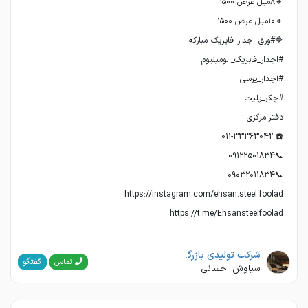
https://t.me/Ehsansteelfoolad
شرکت تولیدی بازرگانی اهن و فولاد احسان
گفتگو
تماس
سیاوش احسانی