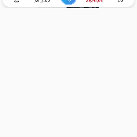
چت
خانه
اعلام موجودی
خریداران بازار
ورود
برگشت به بالا
تماس با ما
دسترسی سریع
واحد پشتیبانی امور کاربران:
خانه
support@foolad24.com
قیمت محصولات
تلفن پشتیبانی:
اعلام موجودی
031
35060
000
خریداران