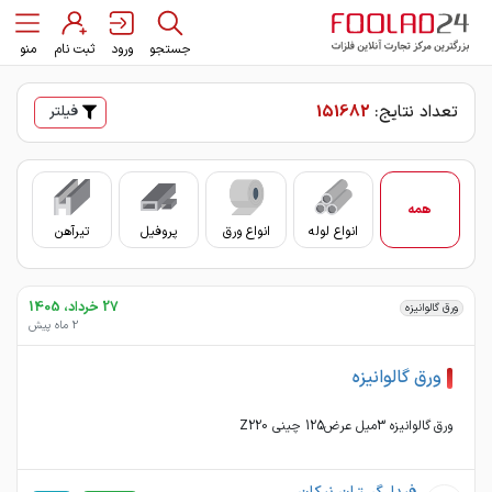
جستجو
ورود
ثبت نام
منو
تعداد نتایج:
151682
فیلتر
همه
انواع لوله
انواع ورق
پروفیل
تیرآهن
سای
27 خرداد، 1405
ورق گالوانیزه
2 ماه پیش
ورق گالوانیزه
ورق گالوانیزه 3میل عرض125 چینی Z220