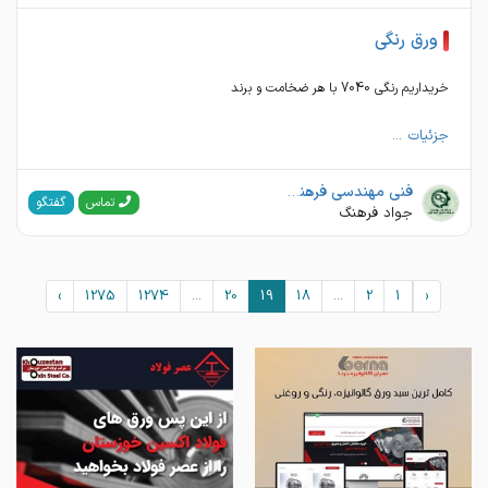
ورق رنگی
خریداریم رنگی 7040 با هر ضخامت و برند
جزئیات ...
فنی مهندسی فرهنگ ماشین نصف جهان
گفتگو
تماس
جواد فرهنگ
›
1275
1274
...
20
19
18
...
2
1
‹