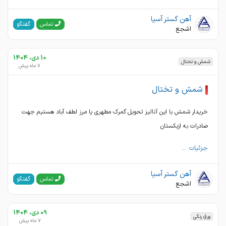
آهن گستر آسیا
گفتگو
تماس
اشجع
10 دی، 1404
شمش و تختال
7 ماه پیش
شمش و تختال
خریدار شمش با این آنالیز تحویل گمرک مطهری یا مرز لطف آباد هستیم جهت
صادرات به ازبکستان
جزئیات ...
آهن گستر آسیا
گفتگو
تماس
اشجع
09 دی، 1404
ورق رنگی
7 ماه پیش