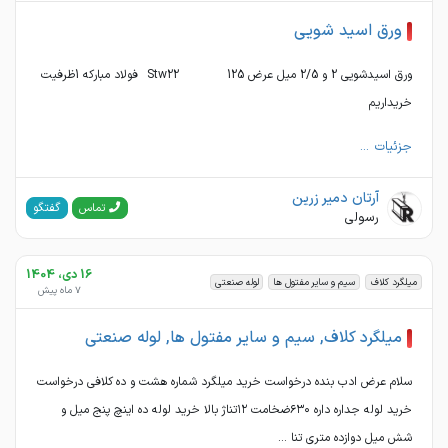
ورق اسید شویی
ورق اسیدشویی 2 و 2/5 میل عرض 125 Stw22 فولاد مبارکه 1ظرفیت
خریداریم
جزئیات ...
آرتان دمیر زرین
گفتگو
تماس
رسولی
16 دی، 1404
میلگرد کلاف
سیم و سایر مفتول ها
لوله صنعتی
7 ماه پیش
میلگرد کلاف, سیم و سایر مفتول ها, لوله صنعتی
سلام عرض ادب بنده درخواست خرید میلگرد شماره هشت و ده کلافی درخواست
خرید لوله جداره داره ۶۳۰ضخامت ۱۲تناژ بالا خرید لوله ده اینچ پنج میل و
شش میل دوازده متری تنا ...