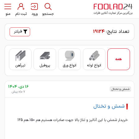
جستجو
ورود
ثبت نام
منو
تعداد نتایج:
19124
فیلتر
همه
انواع لوله
انواع ورق
پروفیل
تیرآهن
سای
16 دی، 1404
شمش و تختال
7 ماه پیش
شمش و تختال
خریدار شمش با این آنالیز و تناژ بالا جهت صادرات هستیم هم 150،هم 125