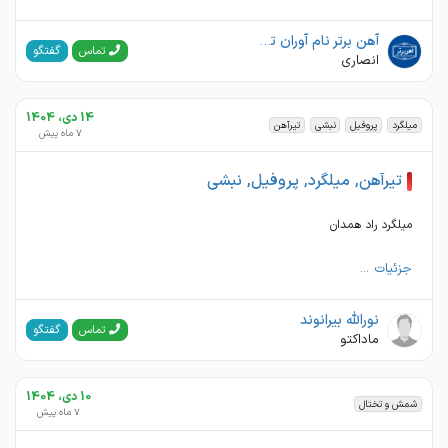
آهن برتر نام آوران تراز آهن
گفتگو
تماس
انصاری
14 دی، 1404
میلگرد
پروفیل
نبشی
تیرآهن
7 ماه پیش
تیرآهن, میلگرد, پروفیل, نبشی
میلگرد راد همدان
جزئیات ...
نورالله بیرانوند
گفتگو
تماس
ماداکتو
10 دی، 1404
شمش و تختال
7 ماه پیش