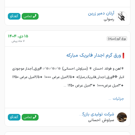
آرتان دمیر زرین
گفتگو
تماس
رسولی
15 دی، 1404
ورق گرم (سیاه)
7 ماه پیش
ورق گرم اجدار فابریک مبارکه
⚜اهن و فولاد احسان ⚜ (سیاوش احسانی) ❇️✅❇️✅❇️✅ #ورق_آجدار موجودی
انبار 🔷#ورق_اجدار_فابریک_مبارکه 🔸۲/۵میل عرض ۱۰۰۰ 🔸۲/۵میل عرض ۱۲۵۰
🔸۳میل عرض۱۰۰۰ 🔸۳میل عرض ۱۲۵۰ ...
جزئیات ...
شرکت تولیدی بازرگانی اهن و فولاد احسان
گفتگو
تماس
سیاوش احسانی