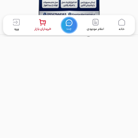
چت
خانه
اعلام موجودی
خریداران بازار
ورود
برگشت به بالا
تماس با ما
دسترسی سریع
واحد پشتیبانی امور کاربران:
خانه
support@foolad24.com
قیمت محصولات
تلفن پشتیبانی:
اعلام موجودی
031
35060
000
خریداران
تأمین‌کنندگان
خدمات
تماس با ما