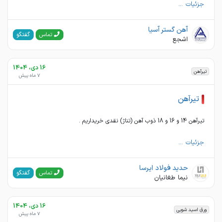
جزئیات ...
آهن گستر آسیا
گفتگو
تماس
اشجع
16 دی، 1404
تیرآهن
7 ماه پیش
تیرآهن
تیرآهن 14 و 16 و 18 ذوب آهن (تناژ) نقدی خریداریم .
جزئیات ...
حدید فولاد ایرسا
گفتگو
تماس
نیما طغانیان
16 دی، 1404
ورق اسید شویی
7 ماه پیش