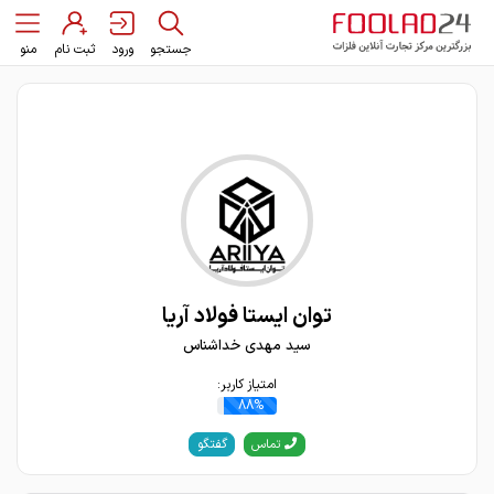
جستجو
ورود
ثبت نام
منو
توان ایستا فولاد آریا
سید مهدی خداشناس
امتیاز کاربر:
88%
گفتگو
تماس