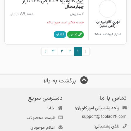
ورق گالوانیزه 0.9 عرض 1.25 تاراز
چهارمحال
89,000
تومان
7 ماه پیش
تهران گالوانیزه برنا
قیمت ممکن است به‌روز نباشد
(آهن شاپ)
گفتگو
تماس
امتیاز فروشنده:
100%
›
4
3
2
1
‹
برگشت به بالا
تماس با ما
دسترسی سریع
واحد پشتیبانی امور کاربران:
خانه
support@foolad24.com
قیمت محصولات
تلفن پشتیبانی:
اعلام موجودی