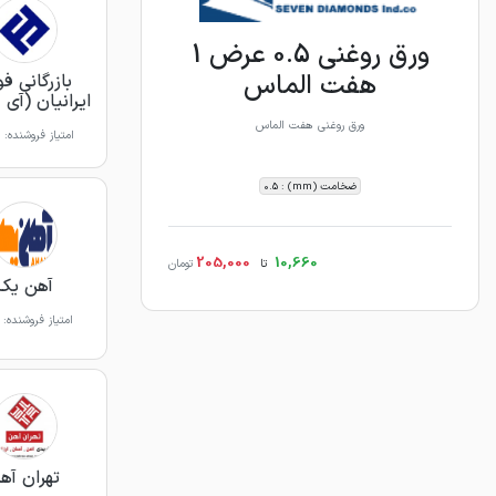
ورق روغنی 0.5 عرض 1
هفت الماس
بازرگانی فو
ایرانیان (آی 
ورق روغنی هفت الماس
امتیاز فروشنده:
ضخامت (mm) : 0.5
205,000
10,660
تا
تومان
آهن یک
امتیاز فروشنده:
تهران آه