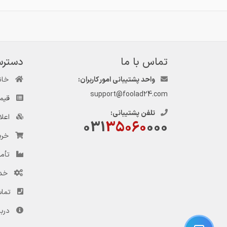
تماس با ما
دسترس
واحد پشتیبانی امور کاربران:
خان
support@foolad24.com
قیم
تلفن پشتیبانی:
اعل
031
35060
000
خری
تأمی
خد
تماس
دربا