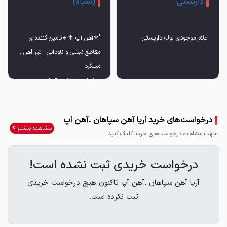
داربستی
(سیاه)
اعلام موجودی لوله داربستی
"⚜️آهن آپ ⚜️🔸تامین کننده ی
مقاطع نبشی و ناودانی . تیر آهن .
درخواست‌های خرید آریا آهن سپاهان .آهن آپ
☎️ 031-38030000"
مشاهده بیشتر
جهت مشاهده درخواست‌های خرید کلیک کنید.
درخواست خریدی ثبت نشده است!
آریا آهن سپاهان .آهن آپ تاکنون هیچ درخواست خریدی
ثبت نکرده است.