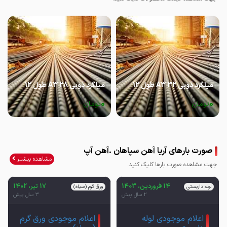
میلگرد ذوبی 32 A3 طول 12
میلگرد ذوبی 28 A3 طول 12
0
0
تومان
تومان
صورت بارهای آریا آهن سپاهان .آهن آپ
مشاهده بیشتر
جهت مشاهده صورت بارها کلیک کنید.
14 فروردین، 1403
17 تیر، 1402
لوله داربستی
ورق گرم (سیاه)
2 سال پیش
3 سال پیش
اعلام موجودی لوله
اعلام موجودی ورق گرم