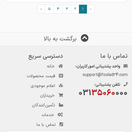
›
5
4
3
2
1
‹
برگشت به بالا
تماس با ما
دسترسی سریع
واحد پشتیبانی امور کاربران:
خانه
support@foolad24.com
قیمت محصولات
تلفن پشتیبانی:
اعلام موجودی
031
35060
000
خریداران
تأمین‌کنندگان
خدمات
تماس با ما