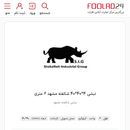
جستجو
ورود
ثبت نام
منو
نبشی 4*40*40 شکفته مشهد 6 متری
نبشی شکفته مشهد
طول : 6
واحد : کیلوگرم
محل تحویل : کارخانه
ابعاد (mm) : 40*40