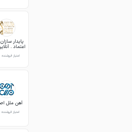
پایدار سازا
اعتماد . آنلای
امتیاز فروشنده:
آهن ملل اص
امتیاز فروشنده: