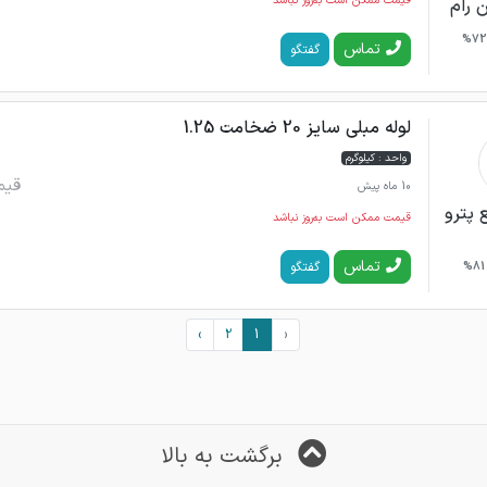
قیمت ممکن است به‌روز نباشد
 رام
72%
تماس
گفتگو
لوله مبلی سایز 20 ضخامت 1.25
واحد : کیلوگرم
قیم
10 ماه پیش
 پترو
قیمت ممکن است به‌روز نباشد
تماس
گفتگو
81%
›
2
1
‹
برگشت به بالا