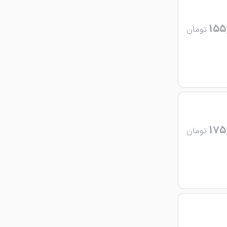
155
تومان
175
تومان