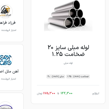
فرزاد فراه
امتیاز فروشنده:
لوله مبلی سایز 20
ضخامت 1.25
لوله مبلی
آهن ملل اص
ضخامت (mm) : 1.25
سایز (inch) : 20
امتیاز فروشنده:
175,300
122,300
کیلوگرم
تا
تومان