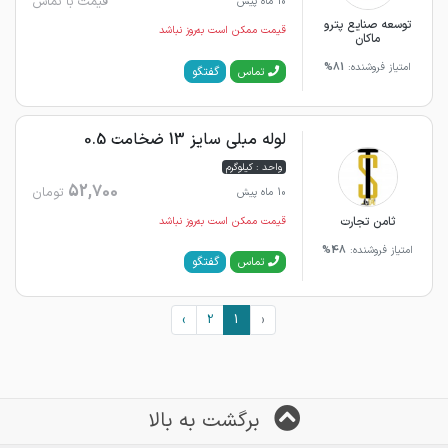
قیمت با تماس
10 ماه پیش
توسعه صنایع پترو
قیمت ممکن است به‌روز نباشد
ماکان
امتیاز فروشنده:
81%
گفتگو
تماس
لوله مبلی سایز 13 ضخامت 0.5
واحد : کیلوگرم
52,700
تومان
10 ماه پیش
ثامن تجارت
قیمت ممکن است به‌روز نباشد
امتیاز فروشنده:
48%
گفتگو
تماس
›
2
1
‹
برگشت به بالا