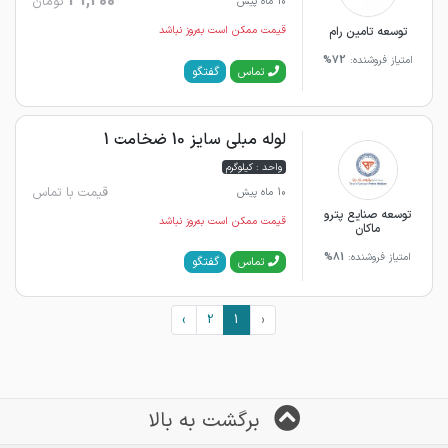
31,200
تومان
10 ماه پیش
توسعه تامین رام
قیمت ممکن است به‌روز نباشد
امتیاز فروشنده:
72%
گفتگو
تماس
لوله مبلی سایز 10 ضخامت 1
واحد : کیلوگرم
قیمت با تماس
10 ماه پیش
توسعه صنایع پترو
قیمت ممکن است به‌روز نباشد
ماکان
امتیاز فروشنده:
81%
گفتگو
تماس
›
2
1
‹
برگشت به بالا