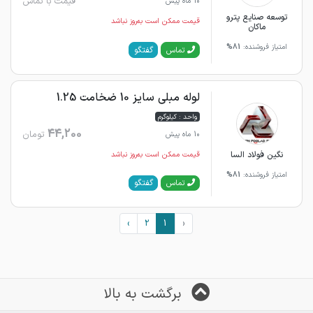
قیمت با تماس
10 ماه پیش
توسعه صنایع پترو
قیمت ممکن است به‌روز نباشد
ماکان
امتیاز فروشنده:
81%
گفتگو
تماس
لوله مبلی سایز 10 ضخامت 1.25
واحد : کیلوگرم
44,200
تومان
10 ماه پیش
نگین فولاد السا
قیمت ممکن است به‌روز نباشد
امتیاز فروشنده:
81%
گفتگو
تماس
›
2
1
‹
برگشت به بالا