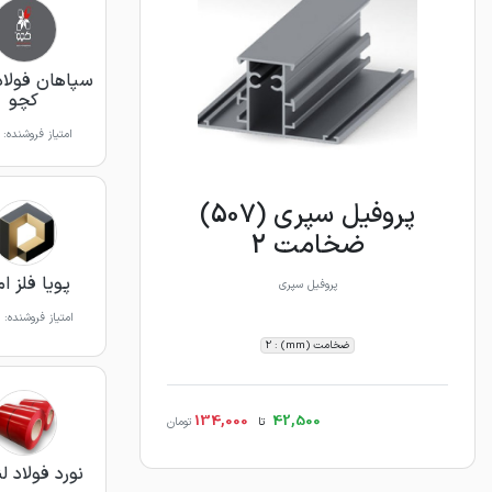
سپاهان فولاد
کچو
امتیاز فروشنده:
پروفیل سپری (507)
ضخامت 2
پویا فلز ا
پروفیل سپری
امتیاز فروشنده:
ضخامت (mm) : 2
134,000
42,500
تا
تومان
نورد فولاد ل