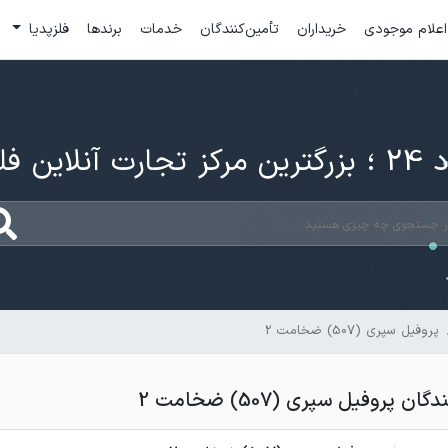
اعلام موجودی
خریداران
تأمین‌کنندگان
خدمات
برندها
فلزپدیا
ارت آنلاین فلزات
پروفیل سپری (507) ضخامت 2
پروفیل سپری (507) ضخامت 2