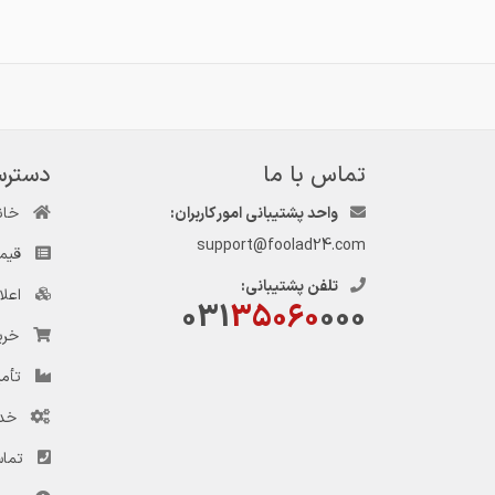
تماس با ما
دسترس
واحد پشتیبانی امور کاربران:
خان
support@foolad24.com
قیم
تلفن پشتیبانی:
اعل
031
35060
000
خری
تأمی
خد
تماس