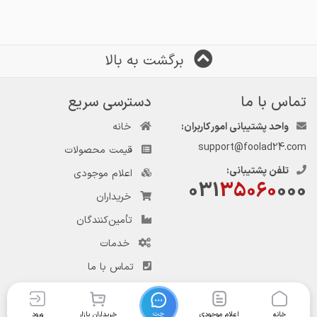
برگشت به بالا
تماس با ما
دسترسی سریع
واحد پشتیبانی امور کاربران:
خانه
support@foolad24.com
قیمت محصولات
تلفن پشتیبانی:
اعلام موجودی
031
35060
000
خریداران
تأمین‌کنندگان
خدمات
تماس با ما
چت
خانه
اعلام موجودی
خریداران بازار
ورود