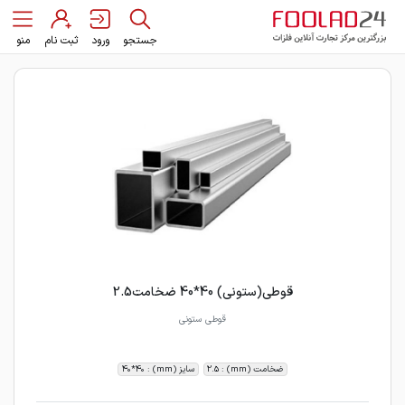
جستجو
ورود
ثبت نام
منو
قوطی(ستونی) 40*40 ضخامت2.5
قوطی ستونی
ضخامت (mm) : 2.5
سایز (mm) : 40*40