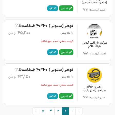
(ماهان حدید ساعی)
گفتگو
تماس
امتیاز فروشنده:
71%
قوطی(ستونی) 40*40 ضخامت2.5
45,200
تومان
10 ماه پیش
قیمت ممکن است به‌روز نباشد
شرکت بازرگانی آیدین
فولاد قائم
گفتگو
تماس
امتیاز فروشنده:
59%
قوطی(ستونی) 40*40 ضخامت2.5
43,150
تومان
10 ماه پیش
قیمت ممکن است به‌روز نباشد
راهبران فولاد
سپاهان(آهن یاب)
گفتگو
تماس
امتیاز فروشنده:
71%
›
5
4
3
2
1
‹